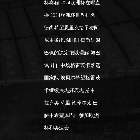
杯赛程
2024欧洲杯在哪直
播
2024欧洲杯世界排名
德尚希望恩里克给予穆阿
尼更多出场时间
德尚对姆
巴佩的决定抱以理解
姆巴
佩
拜仁中场格雷茨卡落选
国家队
埃贝尔希望格雷茨
卡继续展现好表现
意甲
拉齐奥
萨里
德泽尔比
巴
萨不希望库巴西参加欧洲
杯和奥运会