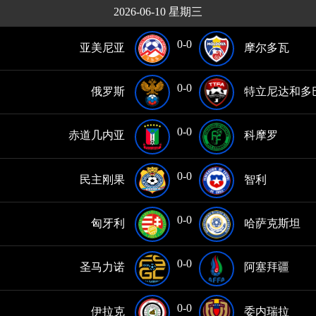
2026-06-10 星期三
0-0
亚美尼亚
摩尔多瓦
0-0
俄罗斯
特立尼达和多
0-0
赤道几内亚
科摩罗
0-0
民主刚果
智利
0-0
匈牙利
哈萨克斯坦
0-0
圣马力诺
阿塞拜疆
0-0
伊拉克
委内瑞拉