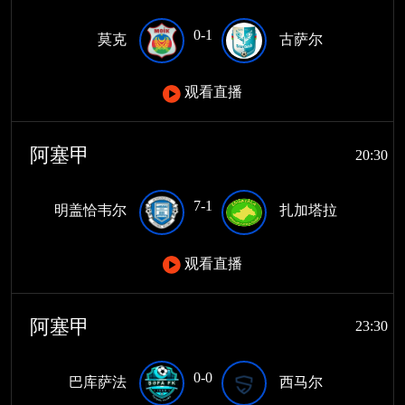
0-1
莫克
古萨尔
观看直播
阿塞甲
20:30
7-1
明盖恰韦尔
扎加塔拉
观看直播
阿塞甲
23:30
0-0
巴库萨法
西马尔