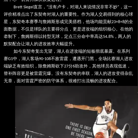
直言，
没有卢卡，对湖人来说情况非常不妙
，这一
Brett Siegel
“
”
评价精准点出了东契奇对湖人的重要性。作为湖人交易得到的核心球
星，东契奇本赛季与詹姆斯形成完美搭档，他场均能贡献
的全
23+8+8
面数据，不仅是球队的主要得分点，更是进攻端的组织核心。在他的
牵制下，詹姆斯得以转型无球，定点三分命中率高达
，两人的
54.8%
默契配合让湖人的进攻效率大幅提升。
如今东契奇复出无望，湖人在进攻端的短板彻底暴露。在系列
赛
中，湖人客场
不敌雷霆，遭遇开门黑，全场比赛湖人进攻
G1
90-108
端缺乏有效组织，除詹姆斯砍下
分
助攻外，其他球员表现低迷，
27
6
替补阵容更是被雷霆完爆。没有东契奇的串联，湖人的进攻变得杂乱
无章，面对雷霆严密的防守体系，很难打出流畅的进攻配合。