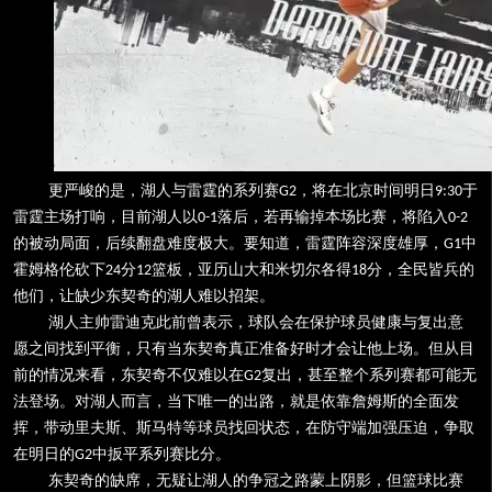
更严峻的是，湖人与雷霆的系列赛
，将在北京时间明日
于
G2
9:30
雷霆主场打响，目前湖人以
落后，若再输掉本场比赛，将陷入
0-1
0-2
的被动局面，后续翻盘难度极大。要知道，雷霆阵容深度雄厚，
中
G1
霍姆格伦砍下
分
篮板，亚历山大和米切尔各得
分，全民皆兵的
24
12
18
他们，让缺少东契奇的湖人难以招架。
湖人主帅雷迪克此前曾表示，球队会在保护球员健康与复出意
愿之间找到平衡，只有当东契奇真正准备好时才会让他上场。但从目
前的情况来看，东契奇不仅难以在
复出，甚至整个系列赛都可能无
G2
法登场。对湖人而言，当下唯一的出路，就是依靠詹姆斯的全面发
挥，带动里夫斯、斯马特等球员找回状态，在防守端加强压迫，争取
在明日的
中扳平系列赛比分。
G2
东契奇的缺席，无疑让湖人的争冠之路蒙上阴影，但篮球比赛