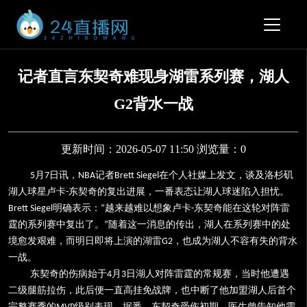
记者直言东契奇难现身湖雷系列赛，湖人
G2背水一战
更新时间：2026-05-07 11:50 浏览量：0
月
日讯，
记者
在个人社媒上发文，谈及洛杉矶
5
7
NBA
Brett Siegel
湖人球星卢卡
东契奇的复出进展，一番表态让湖人球迷陷入担忧。
-
明确表示：
越来越难以想象卢卡
东契奇能在这轮对阵雷
Brett Siegel
“
-
霆的系列赛中复出了。
随着这一消息的传出，湖人在系列赛中的处
”
境愈发艰难，而明日即将上演的湖雷
，也成为湖人不容有失的背水
G2
一战。
东契奇的伤病始于
月
日湖人对阵雷霆的常规赛，当时他遭遇
4
3
二级腿筋拉伤，此后便一直高挂免战牌，也中断了他加盟湖人后首个
完整赛季的
级别表现。据悉，东契奇受伤初期，医生曾告知他需