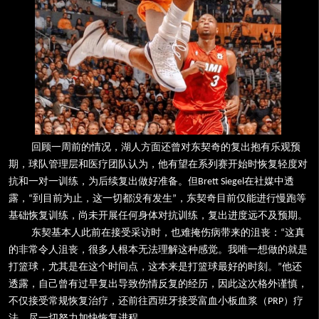
回顾一周前的情况，湖人方面还曾对东契奇的复出抱有乐观预
期，球队管理层和医疗团队认为，他有望在系列赛开始时恢复轻度对
抗和一对一训练，为后续复出做好准备。但
在社媒中透
Brett Siegel
露，
到目前为止，这一切都没有发生
，东契奇目前仅能进行慢跑等
“
”
基础恢复训练，尚未开展任何身体对抗训练，复出进度远不及预期。
东契基本人此前在接受采访时，也难掩伤病带来的沮丧：
这真
“
的非常令人沮丧，很多人根本无法理解这种感觉。我唯一想做的就是
打篮球，尤其是在这个时间点，这本来是打篮球最好的时刻。
他还
”
透露，自己曾有过早复出导致伤情反复的经历，因此这次格外谨慎，
不仅接受常规恢复治疗，还前往西班牙接受富血小板血浆（
）疗
PRP
法，尽一切努力加快恢复进程。