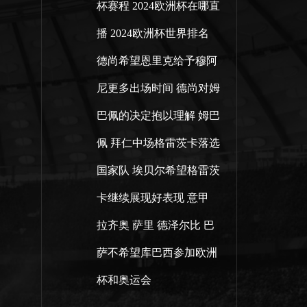
杯赛程
2024欧洲杯在哪直
播
2024欧洲杯世界排名
德尚希望恩里克给予穆阿
尼更多出场时间
德尚对姆
巴佩的决定抱以理解
姆巴
佩
拜仁中场格雷茨卡落选
国家队
埃贝尔希望格雷茨
卡继续展现好表现
意甲
拉齐奥
萨里
德泽尔比
巴
萨不希望库巴西参加欧洲
杯和奥运会