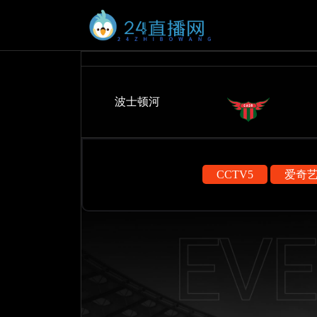
波士顿河
CCTV5
爱奇